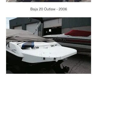
Baja 20 Outlaw - 2006
Baja 192 Islander - 2005 à 2008
ADDRESS
50 MAISONNEUVE BOULEVARD
SAINT-JÉRÔME, QC J5L0A1, CANADA