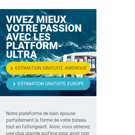
que Dickinson, Kuuma et Magma.
Support pour canne à pêche intégré
Socle en aluminium Diamètre : 2 ”
dans la plateforme. Diamètre 1 ’’ 1/2
VIVEZ MIEUX
Hauteur : 29 ”
Bouchon de recouvrement :
VOTRE PASSION
Caoutchouc
AVEC LES
PLATFORM-
ULTRA
Four Winns 180 H RS - 2013
ESTIMATION GRATUITE AMERIQUE
ESTIMATION GRATUITE EUROPE
Notre plateforme de bain épouse
parfaitement la forme de votre bateau
tout en l'allongeant. Ainsi, vous obtenez
une plus grande surface pour avoir non