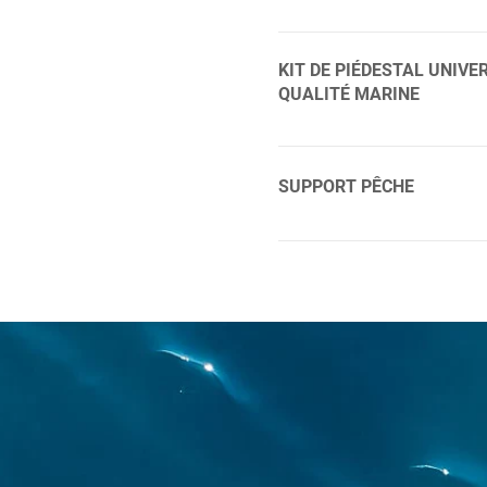
DEL donnant une ambiance e
Diamètre 1 ’’ 1/2 Éclairage
KIT DE PIÉDESTAL UNIVE
QUALITÉ MARINE
Inclut la base de plancher, l
s’adapter aux différentes 
SUPPORT PÊCHE
Dickinson, Kuuma et Magm
: 2 ” Hauteur : 29 ”
Support pour canne à pêche
Diamètre 1 ’’ 1/2 Bouchon