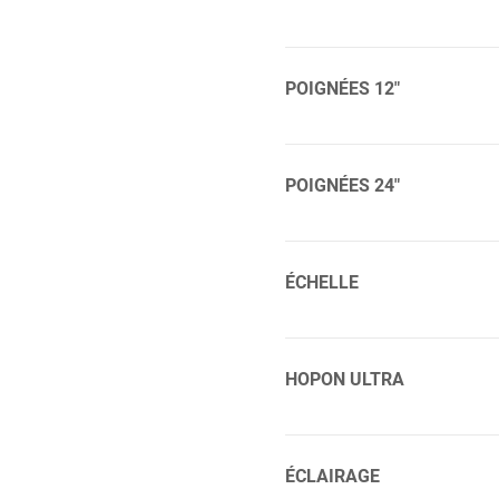
2-11/16 ” Découpe du trou :
A un bouchon de vidange a
intérieur : 3-5/8 ” Largeur 
POIGNÉES 12″
verre : 3-1/2 ” Découpe du t
Longueur : 12 ” Acier inoxy
5/16 Garde-corps : 2 ” de h
POIGNÉES 24″
Longueur : 24 ” Acier inoxy
5/16 Garde-corps : 2 ” de h
ÉCHELLE
Échelle en acier inoxydabl
plastique antidérapant sur 
HOPON ULTRA
retourne et se télescope fa
fixation. L’échelle en 3 éta
Cet accessoire, totalement
plateformes Échelle en 4 é
robuste facilitant la remon
ÉCLAIRAGE
1 ’’ 1/4 Socle-encrage renfo