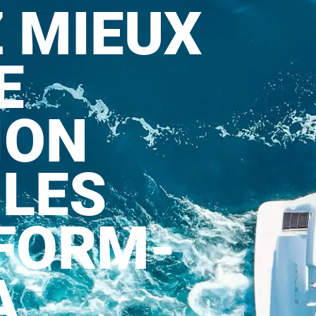
Z MIEUX
E
ION
 LES
FORM-
A