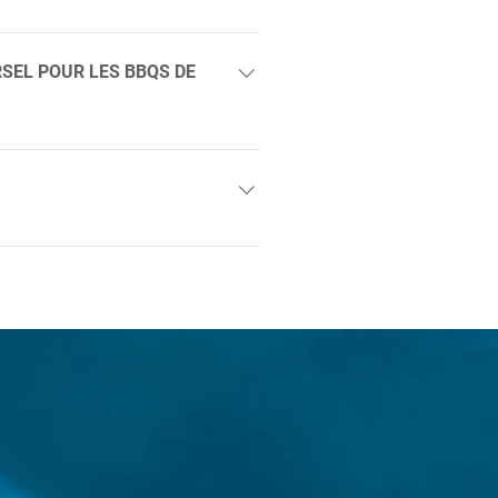
t un look du plus bel effet.
 Blanc ou Bleu
RSEL POUR LES BBQS DE
e pied et la quincaillerie pour
marques de BBQ telles que
a. Socle en aluminium Diamètre
 intégré dans la plateforme.
 de recouvrement : Caoutchouc