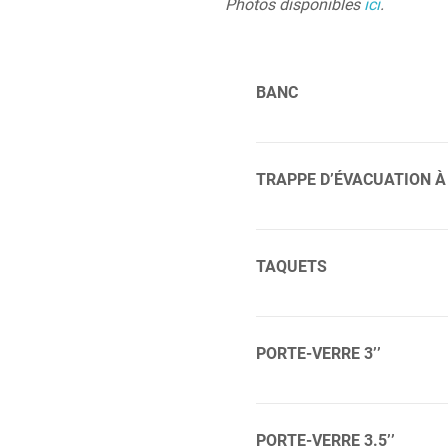
Photos disponibles
ici
.
BANC
En acier inoxydable, le banc 
activités nautiques et aussi
TRAPPE D’ÉVACUATION À
Accès facile pour les animau
Aide à libérer la pression d
Longueur : 11-1/2 ” Largeur 
TAQUETS
A une ouverture dans le fon
: 2-3/4 ” Largeur de bride : 
PORTE-VERRE 3’’
11/16 ” Découpe du trou : 3
A une ouverture sur le fond 
2-3/4 ” Largeur de bride : 
PORTE-VERRE 3.5’’